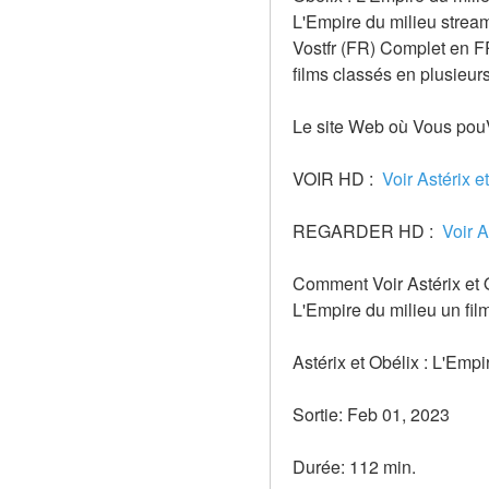
L'Empire du milieu streami
Vostfr (FR) Complet en F
films classés en plusieur
Le site Web où Vous pouVe
VOIR HD : 
 Voir Astérix 
REGARDER HD : 
 Voir 
Comment Voir Astérix et Ob
L'Empire du milieu un fil
Astérix et Obélix : L'Empi
Sortie: Feb 01, 2023
Durée: 112 min.