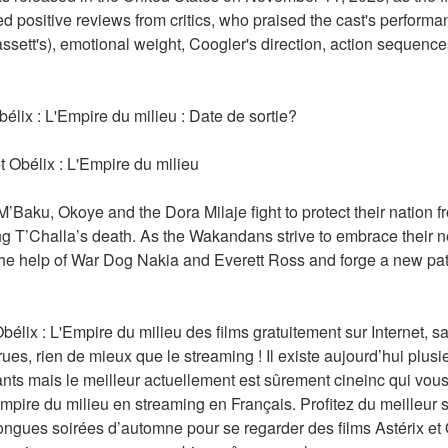
 positive reviews from critics, who praised the cast's performanc
assett's), emotional weight, Coogler's direction, action sequence
Obélix : L'Empire du milieu : Date de sortie?
et Obélix : L'Empire du milieu
aku, Okoye and the Dora Milaje fight to protect their nation fr
g T’Challa’s death. As the Wakandans strive to embrace their ne
he help of War Dog Nakia and Everett Ross and forge a new path
bélix : L'Empire du milieu des films gratuitement sur Internet, sa
es, rien de mieux que le streaming ! Il existe aujourd’hui plusie
mants mais le meilleur actuellement est sûrement cineinc qui vous
Empire du milieu en streaming en Français. Profitez du meilleur 
ongues soirées d’automne pour se regarder des films Astérix et O