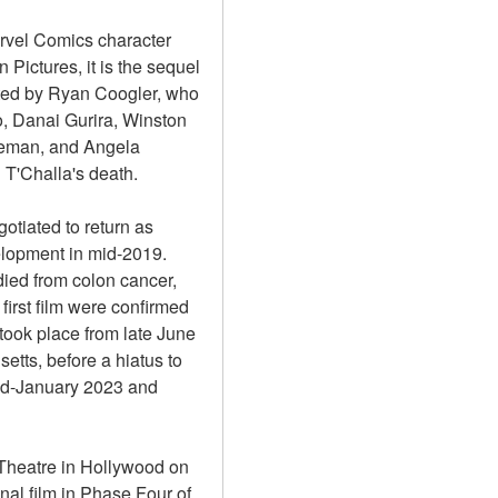
rvel Comics character 
ictures, it is the sequel 
ted by Ryan Coogler, who 
o, Danai Gurira, Winston 
eman, and Angela 
g T'Challa's death.
tiated to return as 
elopment in mid-2019. 
ed from colon cancer, 
irst film were confirmed 
took place from late June 
ts, before a hiatus to 
id-January 2023 and 
 Theatre in Hollywood on 
al film in Phase Four of 