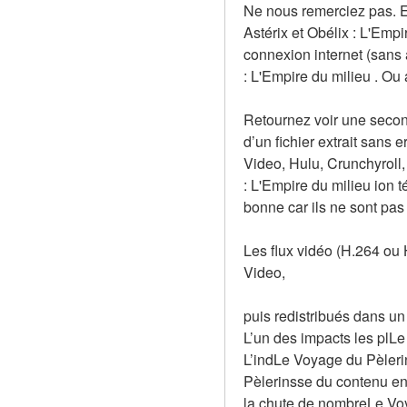
Ne nous remerciez pas. En
Astérix et Obélix : L'Emp
connexion internet (sans 
: L'Empire du milieu . Ou 
Retournez voir une second
d’un fichier extrait sans 
Video, Hulu, Crunchyroll, 
: L'Empire du milieu ion t
bonne car ils ne sont pas
Les flux vidéo (H.264 ou
Video,
puis redistribués dans u
L’un des impacts les plLe
L’indLe Voyage du Pèlerin
Pèlerinsse du contenu en
la chute de nombreLe Voy