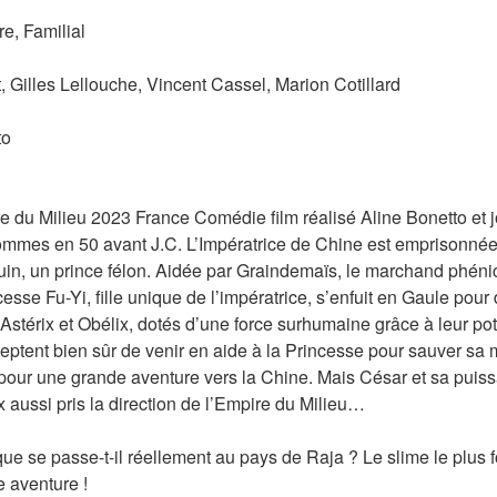
e, Familial
, Gilles Lellouche, Vincent Cassel, Marion Cotillard
to
re du Milieu 2023 France Comédie film réalisé Aline Bonetto et 
mmes en 50 avant J.C. L’Impératrice de Chine est emprisonnée s
n, un prince félon. Aidée par Graindemaïs, le marchand phénicie
cesse Fu-Yi, fille unique de l’impératrice, s’enfuit en Gaule pou
Astérix et Obélix, dotés d’une force surhumaine grâce à leur po
ptent bien sûr de venir en aide à la Princesse pour sauver sa mè
e pour une grande aventure vers la Chine. Mais César et sa puiss
x aussi pris la direction de l’Empire du Milieu…
 que se passe-t-il réellement au pays de Raja ? Le slime le plus
 aventure !