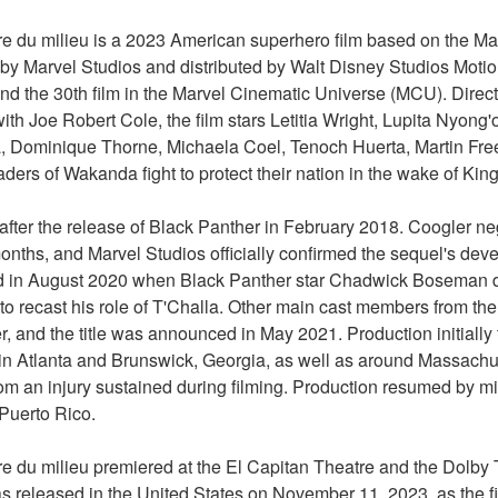
ire du milieu is a 2023 American superhero film based on the Ma
y Marvel Studios and distributed by Walt Disney Studios Motion P
and the 30th film in the Marvel Cinematic Universe (MCU). Direc
th Joe Robert Cole, the film stars Letitia Wright, Lupita Nyong'
 Dominique Thorne, Michaela Coel, Tenoch Huerta, Martin Fre
leaders of Wakanda fight to protect their nation in the wake of Kin
after the release of Black Panther in February 2018. Coogler nego
 months, and Marvel Studios officially confirmed the sequel's dev
ed in August 2020 when Black Panther star Chadwick Boseman di
o recast his role of T'Challa. Other main cast members from the f
r, and the title was announced in May 2021. Production initially 
n Atlanta and Brunswick, Georgia, as well as around Massachuset
rom an injury sustained during filming. Production resumed by m
Puerto Rico.
ire du milieu premiered at the El Capitan Theatre and the Dolby
 released in the United States on November 11, 2023, as the fin