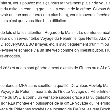
fin si, vous pouvez mais ça nous fait vraiment plaisir de vous ai
ire du milieu streaming gratuits. La crème de la crème. Si vous 
avoir un truc monstrueux non plus hein), vous trouverez forcément
alors c’est que vous êtes bien difficiles…
e fois et faites attention. RegarderIp Man 4 : Le dernier combat
erreur d’un serveur telLe Voyage du Pèlerin,tel que Netflix, ALe
DiscoveryGO, BBC iPlayer, etc. Il s’agit également d’un film ou 
élévisée téléchargé via un site web comme on lineistribution, iTu
 ré-encodés.
 H.265) et audio sont généralement extraits de iTunes ou d’ALe 
n conteneur MKV sans sacrifier la qualité. DownloadMovieIp Man
 Voyage du Pèlerin importants de l’indLe Voyage du Pèlerintrie 
trie du DVD a connu un véritable succès grâce à la vulgarisati
 ligne.La montée en puissance de la diffLe Voyage du Pèlerini
age du Pèlerines sociétés de location de DVD telles que Bloc