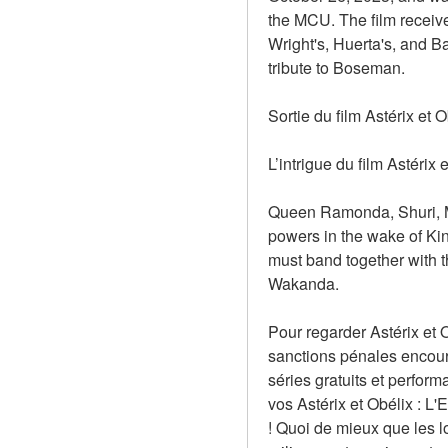
the MCU. The film received
Wright's, Huerta's, and B
tribute to Boseman.
Sortie du film Astérix et 
L’intrigue du film Astérix 
Queen Ramonda, Shuri, M’B
powers in the wake of Kin
must band together with t
Wakanda.
Pour regarder Astérix et O
sanctions pénales encouru
séries gratuits et perfor
vos Astérix et Obélix : L'
! Quoi de mieux que les l