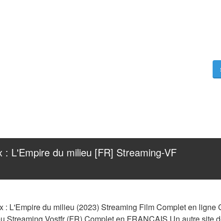
ix : L'Empire du milieu [FR] Streaming-VF 
x : L'Empire du milieu (2023) Streaming Film Complet en ligne Gra
eu Streaming Vostfr (FR) Complet en FRANCAIS Un autre site de 