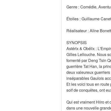
Genre : Comédie, Aventur
Étoiles : Guillaume Canet
Réalisateur : Aline Bonet
SYNOPSIS
Astérix & Obélix : L'Empi
Gilles Lellouche. Nous so
fomenté par Deng Tsin Qui
guerrière Tat Han, la prin
deux valeureux guerriers 
inséparables Gaulois acce
Et les voici tous en rout
soif de conquêtes, ont eu
Qui est vraiment Hiiro et
dans une nouvelle grande