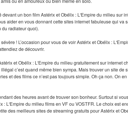
e amis ou en amoureux ou bien même en solo.
devant un bon film Astérix et Obélix : L'Empire du milieu sur inter
us aider en vous donnant cette sites internet fabuleuse qui va 
 du radiateur quoi).
sévère ! L’occasion pour vous de voir Astérix et Obélix : L'Empir
ttendiez de découvrir.
stérix et Obélix : L'Empire du milieu gratuitement sur internet c
illégal c’est quand même bien sympa. Mais trouver un site de str
ries et des films ce n’est pas toujours simple. Oh ça non. On en
pendant des heures avant de trouver son bonheur. Surtout si vou
ix : L'Empire du milieu films en VF ou VOSTFR. Le choix est encor
tite des meilleurs sites de streaming gratuits pour Astérix et Obé