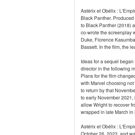
Astérix et Obélix : L'Emp
Black Panther. Produced b
to Black Panther (2018) 
co-wrote the screenplay wi
Duke, Florence Kasumba,
Bassett. In the film, the 
Ideas for a sequel began 
director in the following
Plans for the film chang
with Marvel choosing not t
to return by that Novembe
to early November 2021, i
allow Wright to recover f
wrapped in late March in 
Astérix et Obélix : L'Emp
October 26, 2023, and was