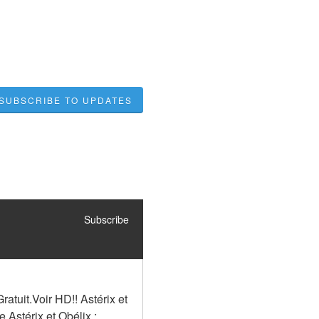
SUBSCRIBE TO UPDATES
Subscribe
tuit.Voir HD!! Astérix et 
Astérix et Obélix : 